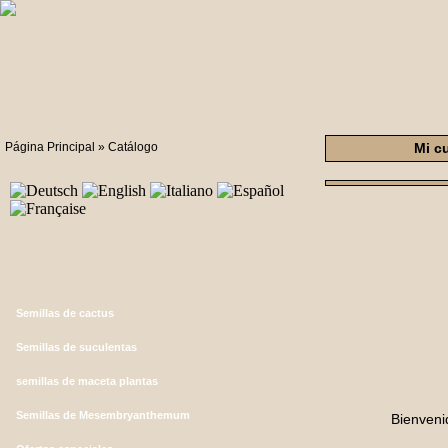
Página Principal
»
Catálogo
Mi c
Semillas de cactus
Semillas de suculentas
semillas de maceta plantas
Semillas de Mesembryanthemum
Bienveni