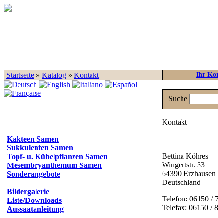
Startseite
»
Katalog
»
Kontakt
Ihr Ko
Suche
Kontakt
Kakteen Samen
Sukkulenten Samen
Bettina Köhres
Topf- u. Kübelpflanzen Samen
Wingertstr. 33
Mesembryanthemum Samen
64390 Erzhausen
Sonderangebote
Deutschland
Bildergalerie
Telefon: 06150 / 
Liste/Downloads
Telefax: 06150 / 
Aussaatanleitung