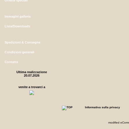
Offerte speciali
Immagini galleria
Lista/Downloads
Spedizioni & Consegne
Condizioni generali
Contatto
Ultima realizzazione
20.07.2026
venite a trovarci a
Informativa sulla privacy
mod
ified eCom