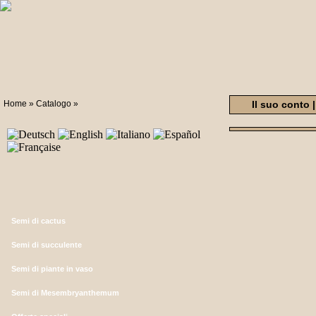
Home
»
Catalogo
»
Il suo conto
Semi di cactus
Semi di succulente
Semi di piante in vaso
Semi di Mesembryanthemum