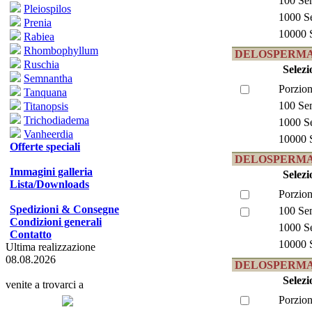
100 Se
Pleiospilos
1000 S
Prenia
10000 
Rabiea
Rhombophyllum
DELOSPERMA 
Ruschia
Selezi
Semnantha
Porzion
Tanquana
100 Se
Titanopsis
Trichodiadema
1000 S
Vanheerdia
10000 
Offerte speciali
DELOSPERMA l
Immagini galleria
Selezi
Lista/Downloads
Porzion
Spedizioni & Consegne
100 Se
Condizioni generali
1000 S
Contatto
10000 
Ultima realizzazione
08.08.2026
DELOSPERMA 
Selezi
venite a trovarci a
Porzion