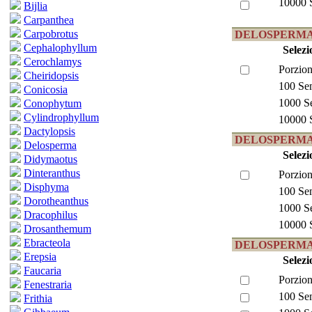
10000 
Bijlia
Carpanthea
Carpobrotus
DELOSPERMA a
Cephalophyllum
Selezi
Cerochlamys
Porzion
Cheiridopsis
100 Se
Conicosia
1000 S
Conophytum
Cylindrophyllum
10000 
Dactylopsis
DELOSPERMA 
Delosperma
Selezi
Didymaotus
Dinteranthus
Porzion
Disphyma
100 Se
Dorotheanthus
1000 S
Dracophilus
10000 
Drosanthemum
Ebracteola
DELOSPERMA 
Erepsia
Selezi
Faucaria
Porzion
Fenestraria
100 Se
Frithia