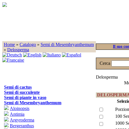
Home
»
Catalogo
»
Semi di Mesembryanthemum
Il suo co
»
Delosperma
Cerca
Delosperma
Mo
Semi di cactus
Semi di succulente
DELOSPERMA 
Semi di piante in vaso
Selezi
Semi di Mesembryanthemum
Aloinopsis
Porzion
Antimia
100 Se
Argyroderma
1000 S
Bergeranthus