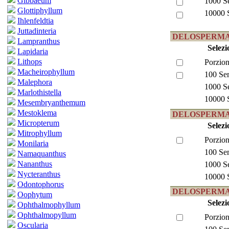
Gibbaeum
1000 S
Glottiphyllum
10000 
Ihlenfeldtia
Juttadinteria
DELOSPERMA 
Lampranthus
Selezi
Lapidaria
Lithops
Porzion
Macheirophyllum
100 Se
Malephora
1000 S
Marlothistella
10000 
Mesembryanthemum
Mestoklema
DELOSPERMA c
Micropterum
Selezi
Mitrophyllum
Porzion
Monilaria
100 Se
Namaquanthus
Nananthus
1000 S
Nycteranthus
10000 
Odontophorus
DELOSPERMA 
Oophytum
Selezi
Ophthalmophyllum
Ophthalmopyllum
Porzion
Oscularia