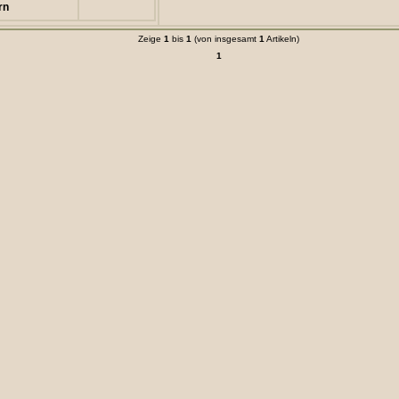
rn
Zeige
1
bis
1
(von insgesamt
1
Artikeln)
1