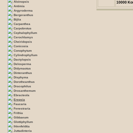
Aloinopsis
10000 Ko
Antimia
Argyroderma
Bergeranthus
Bijlia
Carpanthea
Carpobrotus
Cephalophyllum
Cerochlamys
Cheiridopsis
Conicosia
Conophytum
Cylindrophyllum
Dactylopsis
Delosperma
Didymaotus
Dinteranthus
Disphyma
Dorotheanthus
Dracophilus
Drosanthemum
Ebracteola
Erepsia
Faucaria
Fenestraria
Frithia
Gibbaeum
Glottiphyllum
Ihlenfeldtia
Juttadinteria