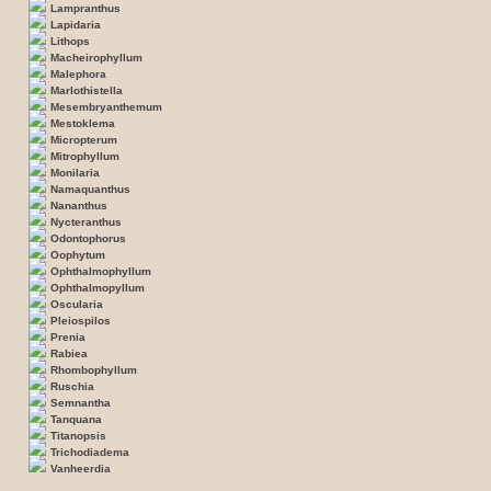
Lampranthus
Lapidaria
Lithops
Macheirophyllum
Malephora
Marlothistella
Mesembryanthemum
Mestoklema
Micropterum
Mitrophyllum
Monilaria
Namaquanthus
Nananthus
Nycteranthus
Odontophorus
Oophytum
Ophthalmophyllum
Ophthalmopyllum
Oscularia
Pleiospilos
Prenia
Rabiea
Rhombophyllum
Ruschia
Semnantha
Tanquana
Titanopsis
Trichodiadema
Vanheerdia