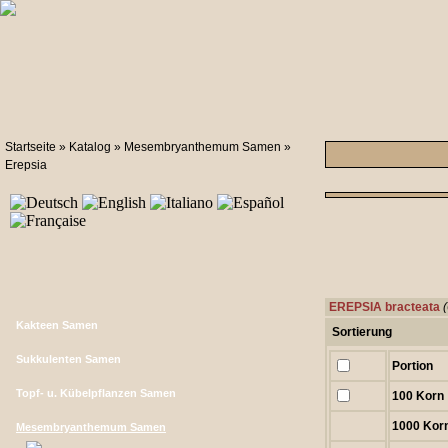
Startseite
»
Katalog
»
Mesembryanthemum Samen
»
Erepsia
EREPSIA bracteata
Kakteen Samen
Sortierung
Sukkulenten Samen
Portion
Topf- u. Kübelpflanzen Samen
100 Korn
1000 Kor
Mesembryanthemum Samen