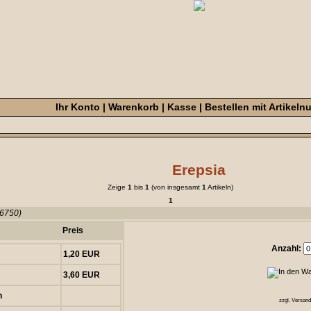
Ihr Konto
|
Warenkorb
|
Kasse
|
Bestellen mit Artikel
Erepsia
Zeige
1
bis
1
(von insgesamt
1
Artikeln)
1
(6750)
Preis
Anzahl:
1,20 EUR
3,60 EUR
n
zzgl. Versan