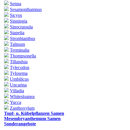
Senna
Sesamonthamnus
Sicyos
Sinningia
Sinocrassula
Stapelia
Strophtanthus
Talinum
Terminalia
Thompsonella
Tillandsia
Tylecodon
Tylosema
Umbilicus
Uncarina
Villadia
Whitesloanea
Yucca
Zanthoxylum
Topf- u. Kübelpflanzen Samen
Mesembryanthemum Samen
Sonderangebote