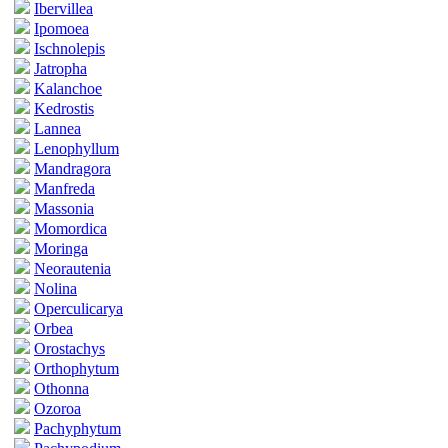
Ibervillea
Ipomoea
Ischnolepis
Jatropha
Kalanchoe
Kedrostis
Lannea
Lenophyllum
Mandragora
Manfreda
Massonia
Momordica
Moringa
Neorautenia
Nolina
Operculicarya
Orbea
Orostachys
Orthophytum
Othonna
Ozoroa
Pachyphytum