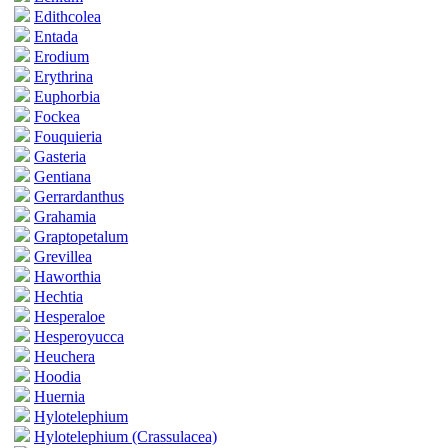
Edithcolea
Entada
Erodium
Erythrina
Euphorbia
Fockea
Fouquieria
Gasteria
Gentiana
Gerrardanthus
Grahamia
Graptopetalum
Grevillea
Haworthia
Hechtia
Hesperaloe
Hesperoyucca
Heuchera
Hoodia
Huernia
Hylotelephium
Hylotelephium (Crassulacea)