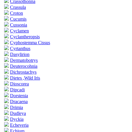
Crassothonna
Crassula
Croton
Cucumis
Cussonia
Cyclamen
Cyclantheropsis
Cyphostemma Cissus
Cyrtanthus
Dasylirion
Dermatobotrys
Deuterocohnia
Dichrostachys
Dietes ,Wild Iris
Dioscorea
Dipcadi
Dorstenia
Dracaena
Drimia
Dudleya
Dyckia
Echeveria
Echium