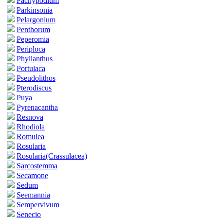
Pachypodium
Parkinsonia
Pelargonium
Penthorum
Peperomia
Periploca
Phyllanthus
Portulaca
Pseudolithos
Pterodiscus
Puya
Pyrenacantha
Resnova
Rhodiola
Romulea
Rosularia
Rosularia(Crassulacea)
Sarcostemma
Secamone
Sedum
Seemannia
Sempervivum
Senecio