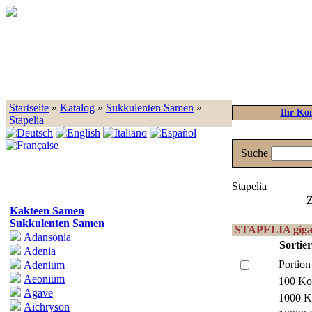
Startseite
»
Katalog
»
Sukkulenten Samen
»
Ihr Ko
Stapelia
Suche
Stapelia
Z
Kakteen Samen
Sukkulenten Samen
STAPELIA giga
Adansonia
Sortie
Adenia
Portion
Adenium
Aeonium
100 Ko
Agave
1000 K
Aichryson