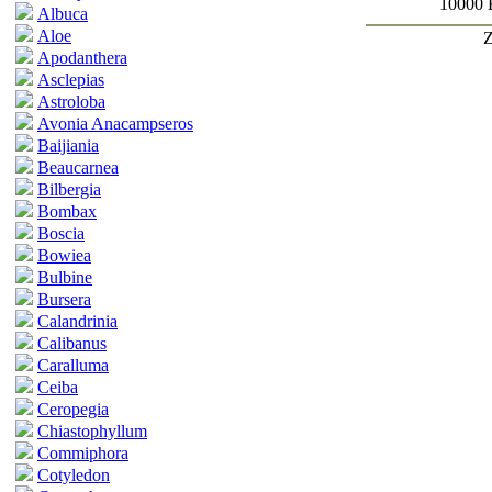
10000 
Albuca
Aloe
Z
Apodanthera
Asclepias
Astroloba
Avonia Anacampseros
Baijiania
Beaucarnea
Bilbergia
Bombax
Boscia
Bowiea
Bulbine
Bursera
Calandrinia
Calibanus
Caralluma
Ceiba
Ceropegia
Chiastophyllum
Commiphora
Cotyledon