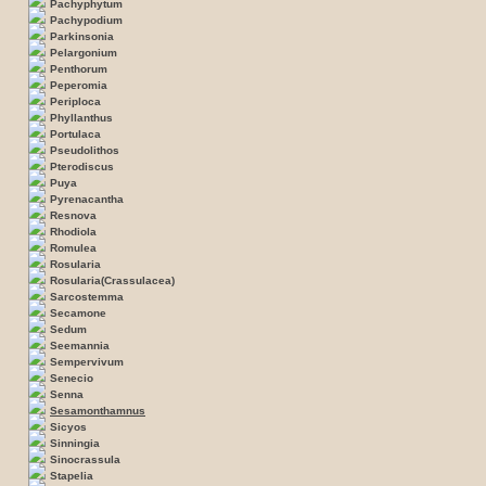
Pachyphytum
Pachypodium
Parkinsonia
Pelargonium
Penthorum
Peperomia
Periploca
Phyllanthus
Portulaca
Pseudolithos
Pterodiscus
Puya
Pyrenacantha
Resnova
Rhodiola
Romulea
Rosularia
Rosularia(Crassulacea)
Sarcostemma
Secamone
Sedum
Seemannia
Sempervivum
Senecio
Senna
Sesamonthamnus
Sicyos
Sinningia
Sinocrassula
Stapelia