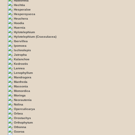
Haworthia
Hechtia
Hesperaloe
Hesperoyucca
Heuchera
Hoodia
Huernia
Hylotelephium
Hylotelephium (Crassulacea)
Ibervillea
Ipomoea
Ischnolepis
Jatropha
Kalanchoe
Kedrostis
Lannea
Lenophyllum
Mandragora
Manfreda
Massonia
Momordica
Moringa
Neorautenia
Nolina
Operculicarya
Orbea
Orostachys
Orthophytum
Othonna
Ozoroa