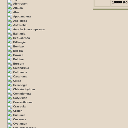
10000 Ko
Aichryson
Albuca
Aloe
Apodanthera
Asclepias
Astroloba
Avonia Anacampseros
Baijiania
Beaucarnea
Bilbergia
Bombax
Boscia
Bowiea
Bulbine
Bursera
Calandrinia
Calibanus
Caralluma
Ceiba
Ceropegia
Chiastophyllum
Commiphora
Cotyledon
Crassothonna
Crassula
Croton
Cucumis
Cussonia
Cyclamen
Cyclantheropsis