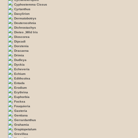
Cyphostemma Cissus
Cyrtanthus
Dasylirion
Dermatobotrys
Deuterocohnia
Dichrostachys
Dietes ,Wild Iris
Dioscorea
Dipcadi
Dorstenia
Dracaena
Drimia
Dudleya
Dyckia
Echeveria
Echium
Edithcolea
Entada
Erodium
Erythrina
Euphorbia
Fockea
Fouquieria
Gasteria
Gentiana
Gerrardanthus
Grahamia
Graptopetalum
Grevillea