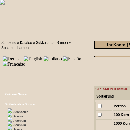
Startseite
»
Katalog
»
Sukkulenten Samen
»
Ihr Konto
|
Sesamonthamnus
SESAMONTHAMNUS 
Kakteen Samen
Sortierung
Sukkulenten Samen
Portion
Adansonia
100 Korn
Adenia
Adenium
1000 Kor
Aeonium
Agave