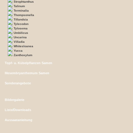
Strophtanthus
Talinum
Terminalia
Thompsonella
Tillandsia
Tylecodon
Tylosema
Umbilicus
Uncarina
Villadia
Whitesloanea
Yucca
Zanthoxylum
Topf- u. Kübelpflanzen Samen
Mesembryanthemum Samen
Sonderangebote
Bildergalerie
Liste/Downloads
Aussaatanleitung