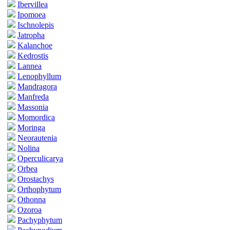
Ibervillea
Ipomoea
Ischnolepis
Jatropha
Kalanchoe
Kedrostis
Lannea
Lenophyllum
Mandragora
Manfreda
Massonia
Momordica
Moringa
Neorautenia
Nolina
Operculicarya
Orbea
Orostachys
Orthophytum
Othonna
Ozoroa
Pachyphytum