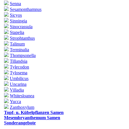
Senna
Sesamonthamnus
Sicyos
Sinningia
Sinocrassula
Stapelia
Strophtanthus
Talinum
Terminalia
Thompsonella
Tillandsia
Tylecodon
Tylosema
Umbilicus
Uncarina
Villadia
Whitesloanea
Yucca
Zanthoxylum
Topf- u. Kübelpflanzen Samen
Mesembryanthemum Samen
Sonderangebote