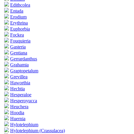
Edithcolea
Entada
Erodium
Erythrina
Euphorbia
Fockea
Fouquieria
Gasteria
Gentiana
Gerrardanthus
Grahamia
Graptopetalum
Grevillea
Haworthia
Hechtia
Hesperaloe
Hesperoyucca
Heuchera
Hoodia
Huernia
Hylotelephium
Hylotelephium (Crassulacea)