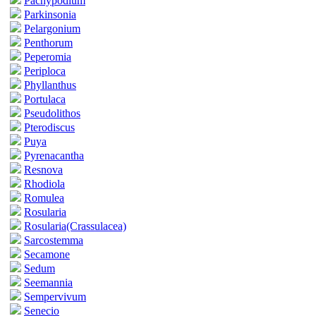
Pachypodium
Parkinsonia
Pelargonium
Penthorum
Peperomia
Periploca
Phyllanthus
Portulaca
Pseudolithos
Pterodiscus
Puya
Pyrenacantha
Resnova
Rhodiola
Romulea
Rosularia
Rosularia(Crassulacea)
Sarcostemma
Secamone
Sedum
Seemannia
Sempervivum
Senecio