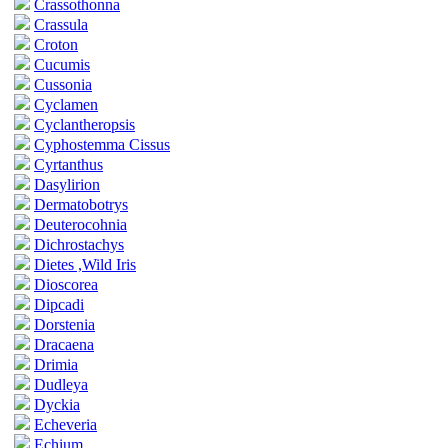
Crassothonna
Crassula
Croton
Cucumis
Cussonia
Cyclamen
Cyclantheropsis
Cyphostemma Cissus
Cyrtanthus
Dasylirion
Dermatobotrys
Deuterocohnia
Dichrostachys
Dietes ,Wild Iris
Dioscorea
Dipcadi
Dorstenia
Dracaena
Drimia
Dudleya
Dyckia
Echeveria
Echium