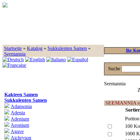
Startseite
»
Katalog
»
Sukkulenten Samen
»
Ihr Ko
Seemannia
Suche
Seemannia
Z
Kakteen Samen
Sukkulenten Samen
SEEMANNIA sy
Adansonia
Sortie
Adenia
Portion
Adenium
Aeonium
100 Ko
Agave
1000 K
Aichryson