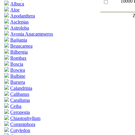
10000 
Albuca
Aloe
Z
Apodanthera
Asclepias
Astroloba
Avonia Anacampseros
Baijiania
Beaucarnea
Bilbergia
Bombax
Boscia
Bowiea
Bulbine
Bursera
Calandrinia
Calibanus
Caralluma
Ceiba
Ceropegia
Chiastophyllum
Commiphora
Cotyledon