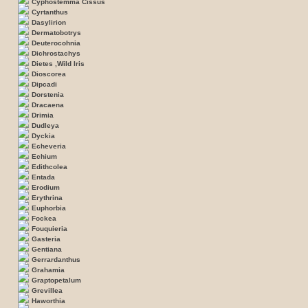
Cyphostemma Cissus
Cyrtanthus
Dasylirion
Dermatobotrys
Deuterocohnia
Dichrostachys
Dietes ,Wild Iris
Dioscorea
Dipcadi
Dorstenia
Dracaena
Drimia
Dudleya
Dyckia
Echeveria
Echium
Edithcolea
Entada
Erodium
Erythrina
Euphorbia
Fockea
Fouquieria
Gasteria
Gentiana
Gerrardanthus
Grahamia
Graptopetalum
Grevillea
Haworthia