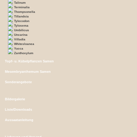
Talinum
Terminalia
Thompsonella
Tillandsia
Tylecodon
Tylosema
Umbilicus
Uncarina
Villadia
Whitesloanea
Yucca
Zanthoxylum
Topf- u. Kübelpflanzen Samen
Mesembryanthemum Samen
Sonderangebote
Bildergalerie
Liste/Downloads
Aussaatanleitung