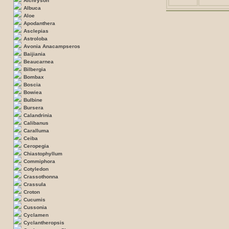
Aichryson
Albuca
Aloe
Apodanthera
Asclepias
Astroloba
Avonia Anacampseros
Baijiania
Beaucarnea
Bilbergia
Bombax
Boscia
Bowiea
Bulbine
Bursera
Calandrinia
Calibanus
Caralluma
Ceiba
Ceropegia
Chiastophyllum
Commiphora
Cotyledon
Crassothonna
Crassula
Croton
Cucumis
Cussonia
Cyclamen
Cyclantheropsis