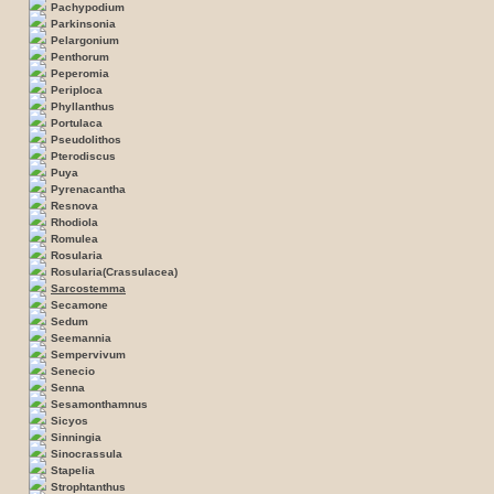
Pachypodium
Parkinsonia
Pelargonium
Penthorum
Peperomia
Periploca
Phyllanthus
Portulaca
Pseudolithos
Pterodiscus
Puya
Pyrenacantha
Resnova
Rhodiola
Romulea
Rosularia
Rosularia(Crassulacea)
Sarcostemma
Secamone
Sedum
Seemannia
Sempervivum
Senecio
Senna
Sesamonthamnus
Sicyos
Sinningia
Sinocrassula
Stapelia
Strophtanthus