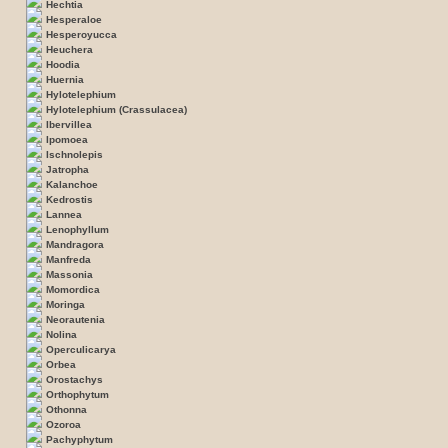
Hechtia
Hesperaloe
Hesperoyucca
Heuchera
Hoodia
Huernia
Hylotelephium
Hylotelephium (Crassulacea)
Ibervillea
Ipomoea
Ischnolepis
Jatropha
Kalanchoe
Kedrostis
Lannea
Lenophyllum
Mandragora
Manfreda
Massonia
Momordica
Moringa
Neorautenia
Nolina
Operculicarya
Orbea
Orostachys
Orthophytum
Othonna
Ozoroa
Pachyphytum