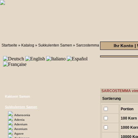
Startseite
»
Katalog
»
Sukkulenten Samen
»
Sarcostemma
Ihr Konto
|
SARCOSTEMMA vimi
Kakteen Samen
Sortierung
Sukkulenten Samen
Portion
Adansonia
100 Korn
Adenia
Adenium
1000 Kor
Aeonium
Agave
10000 Ko