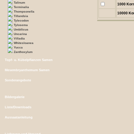
Talinum
1000 Kor
Terminalia
Thompsonella
10000 Ko
Tillandsia
Tylecodon
Tylosema
Umbilicus
Uncarina
Villadia
Whitesloanea
Yucca
Zanthoxylum
Topf- u. Kübelpflanzen Samen
Mesembryanthemum Samen
Sonderangebote
Bildergalerie
Liste/Downloads
Aussaatanleitung