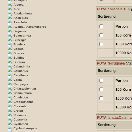
Aichryson
Albuca
PUYA chilensis 10K
Aloe
Apodanthera
Sortierung
Asclepias
Astroloba
Portion
Avonia Anacampseros
Baijiania
100 Korn
Beaucarnea
Bilbergia
1000 Kor
Bombax
Boscia
10000 Ko
Bowiea
Bulbine
Bursera
PUYA ferruginea
(73
Calandrinia
Sortierung
Calibanus
Caralluma
Ceiba
Portion
Ceropegia
Chiastophyllum
100 Korn
Commiphora
Cotyledon
1000 Kor
Crassothonna
Crassula
10000 Ko
Croton
Cucumis
PUYA lanata,Cajama
Cussonia
Cyclamen
Sortierung
Cyclantheropsis