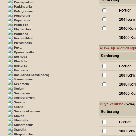
Sortierung
Pachypodium
Parkinsonia
Portion
Pelargonium
Penthorum
100 Korn
Peperomia
Periploca
1000 Kor
Phyllanthus
Portulaca
10000 Ko
Pseudolithos
Pterodiscus
Puya
PUYA sp. Pichidangui
Pyrenacantha
Sortierung
Resnova
Rhodiola
Romulea
Portion
Rosularia
Rosularia(Crassulacea)
100 Korn
Sarcostemma
Secamone
1000 Kor
Sedum
Seemannia
10000 Ko
Sempervivum
Senecio
Puya venusta
(5784)
Senna
Sesamonthamnus
Sortierung
Sicyos
Sinningia
Portion
Sinocrassula
Stapelia
100 Korn
Strophtanthus