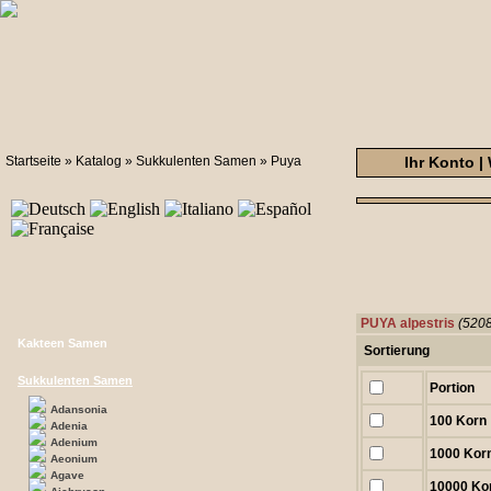
Startseite
»
Katalog
»
Sukkulenten Samen
»
Puya
Ihr Konto
|
PUYA alpestris
(5208
Kakteen Samen
Sortierung
Sukkulenten Samen
Portion
Adansonia
100 Korn
Adenia
Adenium
1000 Kor
Aeonium
Agave
10000 Ko