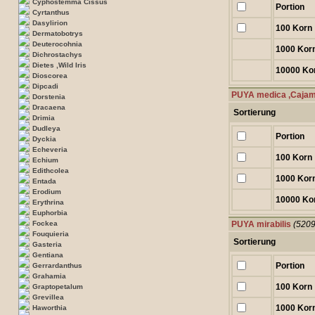
Cyphostemma Cissus
Portion
Cyrtanthus
Dasylirion
100 Korn
Dermatobotrys
Deuterocohnia
1000 Kor
Dichrostachys
Dietes ,Wild Iris
10000 Ko
Dioscorea
Dipcadi
PUYA medica ,Caja
Dorstenia
Dracaena
Sortierung
Drimia
Dudleya
Portion
Dyckia
Echeveria
100 Korn
Echium
Edithcolea
1000 Kor
Entada
Erodium
10000 Ko
Erythrina
Euphorbia
Fockea
PUYA mirabilis
(5209
Fouquieria
Sortierung
Gasteria
Gentiana
Portion
Gerrardanthus
Grahamia
100 Korn
Graptopetalum
Grevillea
1000 Kor
Haworthia