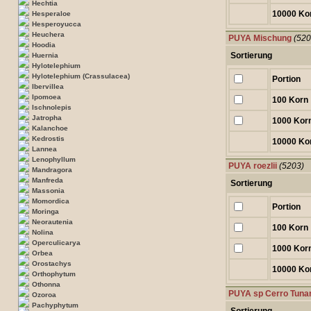
Hechtia
10000 Ko
Hesperaloe
Hesperoyucca
Heuchera
PUYA Mischung
(520
Hoodia
Sortierung
Huernia
Hylotelephium
Hylotelephium (Crassulacea)
Portion
Ibervillea
Ipomoea
100 Korn
Ischnolepis
Jatropha
1000 Kor
Kalanchoe
Kedrostis
10000 Ko
Lannea
Lenophyllum
PUYA roezlii
(5203)
Mandragora
Manfreda
Sortierung
Massonia
Momordica
Portion
Moringa
Neorautenia
100 Korn
Nolina
Operculicarya
1000 Kor
Orbea
Orostachys
10000 Ko
Orthophytum
Othonna
PUYA sp Cerro Tuna
Ozoroa
Pachyphytum