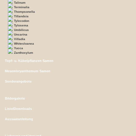
Talinum
Terminalia
Thompsonella
Tillandsia
Tylecodon
Tylosema
Umbilicus
Uncarina
Villadia
Whitesloanea
Yucca
Zanthoxylum
Topf- u. Kübelpflanzen Samen
Mesembryanthemum Samen
Sonderangebote
Bildergalerie
Liste/Downloads
Aussaatanleitung