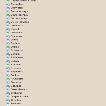
Cyphostemma Cissus
Cyrtanthus
Dasylirion
Dermatobotrys
Deuterocohnia
Dichrostachys
Dietes ,Wild Iris
Dioscorea
Dipcadi
Dorstenia
Dracaena
Drimia
Dudleya
Dyckia
Echeveria
Echium
Edithcolea
Entada
Erodium
Erythrina
Euphorbia
Fockea
Fouquieria
Gasteria
Gentiana
Gerrardanthus
Grahamia
Graptopetalum
Grevillea
Haworthia