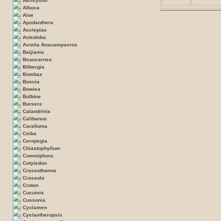
Aichryson
Albuca
Aloe
Apodanthera
Asclepias
Astroloba
Avonia Anacampseros
Baijiania
Beaucarnea
Bilbergia
Bombax
Boscia
Bowiea
Bulbine
Bursera
Calandrinia
Calibanus
Caralluma
Ceiba
Ceropegia
Chiastophyllum
Commiphora
Cotyledon
Crassothonna
Crassula
Croton
Cucumis
Cussonia
Cyclamen
Cyclantheropsis