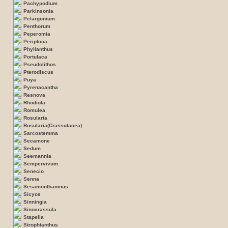
Pachypodium
Parkinsonia
Pelargonium
Penthorum
Peperomia
Periploca
Phyllanthus
Portulaca
Pseudolithos
Pterodiscus
Puya
Pyrenacantha
Resnova
Rhodiola
Romulea
Rosularia
Rosularia(Crassulacea)
Sarcostemma
Secamone
Sedum
Seemannia
Sempervivum
Senecio
Senna
Sesamonthamnus
Sicyos
Sinningia
Sinocrassula
Stapelia
Strophtanthus