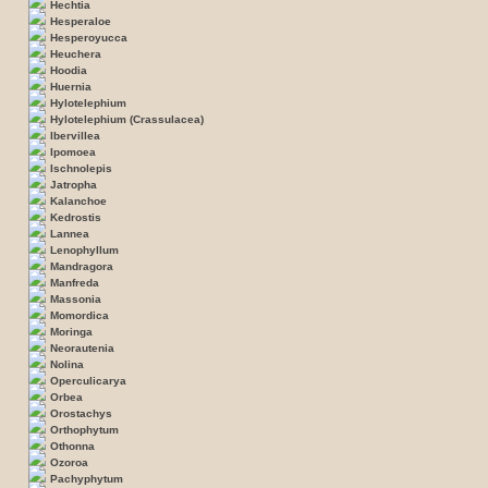
Hechtia
Hesperaloe
Hesperoyucca
Heuchera
Hoodia
Huernia
Hylotelephium
Hylotelephium (Crassulacea)
Ibervillea
Ipomoea
Ischnolepis
Jatropha
Kalanchoe
Kedrostis
Lannea
Lenophyllum
Mandragora
Manfreda
Massonia
Momordica
Moringa
Neorautenia
Nolina
Operculicarya
Orbea
Orostachys
Orthophytum
Othonna
Ozoroa
Pachyphytum