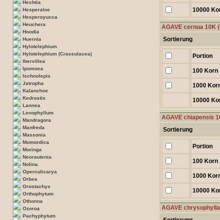
Hechtia
10000 Ko
Hesperaloe
Hesperoyucca
Heuchera
AGAVE cernua 10K 
Hoodia
Sortierung
Huernia
Hylotelephium
Hylotelephium (Crassulacea)
Portion
Ibervillea
Ipomoea
100 Korn
Ischnolepis
Jatropha
1000 Kor
Kalanchoe
Kedrostis
10000 Ko
Lannea
Lenophyllum
AGAVE chiapensis 1
Mandragora
Manfreda
Sortierung
Massonia
Momordica
Portion
Moringa
Neorautenia
100 Korn
Nolina
Operculicarya
1000 Kor
Orbea
Orostachys
10000 Ko
Orthophytum
Othonna
AGAVE chrysophylla
Ozoroa
Pachyphytum