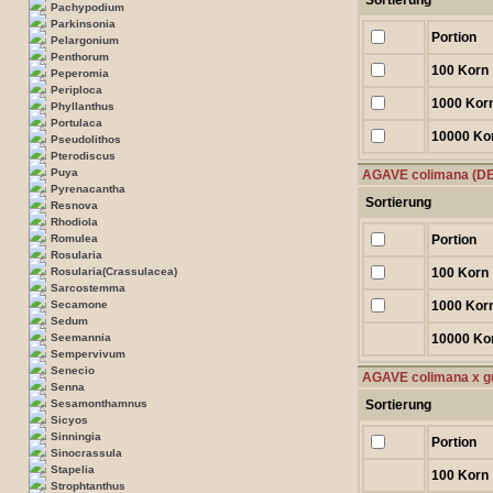
Sortierung
Pachypodium
Parkinsonia
Portion
Pelargonium
Penthorum
100 Korn
Peperomia
Periploca
1000 Kor
Phyllanthus
Portulaca
10000 Ko
Pseudolithos
Pterodiscus
Puya
AGAVE colimana (D
Pyrenacantha
Sortierung
Resnova
Rhodiola
Romulea
Portion
Rosularia
Rosularia(Crassulacea)
100 Korn
Sarcostemma
Secamone
1000 Kor
Sedum
Seemannia
10000 Ko
Sempervivum
Senecio
AGAVE colimana x g
Senna
Sesamonthamnus
Sortierung
Sicyos
Sinningia
Portion
Sinocrassula
Stapelia
100 Korn
Strophtanthus