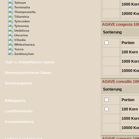
Talinum
1000 Kor
Terminalia
Thompsonella
10000 Ko
Tillandsia
Tylecodon
AGAVE congesta 10
Tylosema
Umbilicus
Sortierung
Uncarina
Villadia
Portion
Whitesloanea
Yucca
100 Korn
Zanthoxylum
1000 Kor
Topf- u. Kübelpflanzen Samen
10000 Ko
Mesembryanthemum Samen
AGAVE convallis 10
Sonderangebote
Sortierung
Portion
Bildergalerie
100 Korn
Liste/Downloads
1000 Kor
Aussaatanleitung
10000 Ko
AGAVE cupreata 10