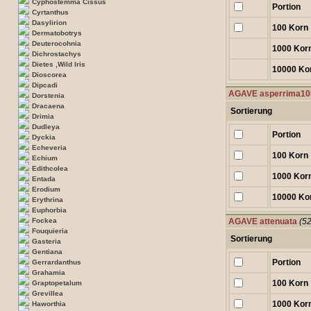
Cyphostemma Cissus
Portion
Cyrtanthus
Dasylirion
100 Korn
Dermatobotrys
Deuterocohnia
1000 Kor
Dichrostachys
Dietes ,Wild Iris
10000 Ko
Dioscorea
Dipcadi
AGAVE asperrima1
Dorstenia
Dracaena
Sortierung
Drimia
Dudleya
Portion
Dyckia
Echeveria
100 Korn
Echium
Edithcolea
1000 Kor
Entada
Erodium
10000 Ko
Erythrina
Euphorbia
Fockea
AGAVE attenuata
(5
Fouquieria
Sortierung
Gasteria
Gentiana
Portion
Gerrardanthus
Grahamia
100 Korn
Graptopetalum
Grevillea
1000 Kor
Haworthia