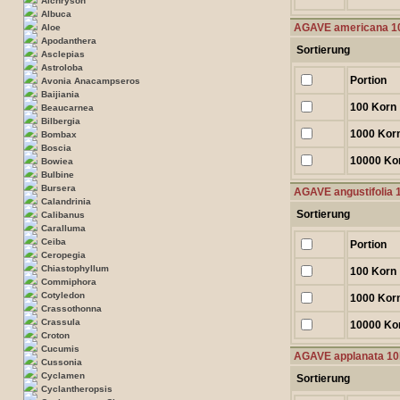
Aichryson
Albuca
AGAVE americana 
Aloe
Apodanthera
Sortierung
Asclepias
Astroloba
Portion
Avonia Anacampseros
Baijiania
100 Korn
Beaucarnea
Bilbergia
1000 Kor
Bombax
Boscia
10000 Ko
Bowiea
Bulbine
Bursera
AGAVE angustifolia
Calandrinia
Sortierung
Calibanus
Caralluma
Ceiba
Portion
Ceropegia
Chiastophyllum
100 Korn
Commiphora
Cotyledon
1000 Kor
Crassothonna
Crassula
10000 Ko
Croton
Cucumis
AGAVE applanata 1
Cussonia
Cyclamen
Sortierung
Cyclantheropsis