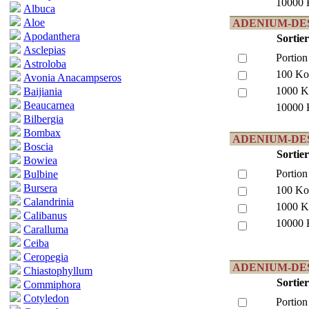
10000 
Albuca
Aloe
ADENIUM-DESE
Apodanthera
Sortie
Asclepias
Portion
Astroloba
100 Ko
Avonia Anacampseros
1000 K
Baijiania
Beaucarnea
10000 
Bilbergia
Bombax
ADENIUM-DES
Boscia
Sortie
Bowiea
Portion
Bulbine
Bursera
100 Ko
Calandrinia
1000 K
Calibanus
10000 
Caralluma
Ceiba
Ceropegia
ADENIUM-DESE
Chiastophyllum
Sortie
Commiphora
Cotyledon
Portion