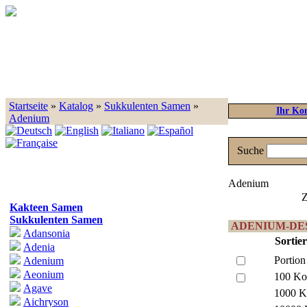
Startseite
»
Katalog
»
Sukkulenten Samen
»
Ihr Ko
Adenium
Suche
Adenium
Z
Kakteen Samen
Sukkulenten Samen
ADENIUM-DES
Adansonia
Sortie
Adenia
Portion
Adenium
Aeonium
100 Ko
Agave
1000 K
Aichryson