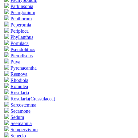
Pachypodium
Parkinsonia
Pelargonium
Penthorum
Peperomia
Periploca
Phyllanthus
Portulaca
Pseudolithos
Pterodiscus
Puya
Pyrenacantha
Resnova
Rhodiola
Romulea
Rosularia
Rosularia(Crassulacea)
Sarcostemma
Secamone
Sedum
Seemannia
Sempervivum
Senecio