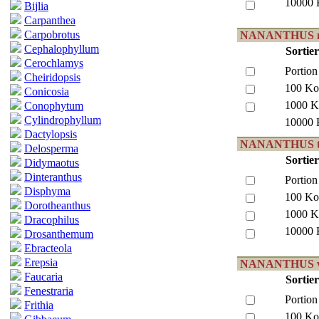
10000 
Bijlia
Carpanthea
Carpobrotus
NANANTHUS ma
Cephalophyllum
Sortie
Cerochlamys
Portion
Cheiridopsis
100 Ko
Conicosia
1000 K
Conophytum
Cylindrophyllum
10000 
Dactylopsis
NANANTHUS tr
Delosperma
Sortie
Didymaotus
Dinteranthus
Portion
Disphyma
100 Ko
Dorotheanthus
1000 K
Dracophilus
10000 
Drosanthemum
Ebracteola
Erepsia
NANANTHUS vi
Faucaria
Sortie
Fenestraria
Portion
Frithia
100 Ko