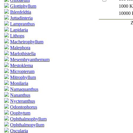
Gibbaeum
Glottiphyllum
1000 K
Ihlenfeldtia
10000 
Juttadinteria
Z
Lampranthus
Lapidaria
Lithops
Macheirophyllum
Malephora
Marlothistella
Mesembryanthemum
Mestoklema
Micropterum
Mitrophyllum
Monilaria
Namaquanthus
Nananthus
Nycteranthus
Odontophorus
Oophytum
Ophthalmophyllum
Ophthalmopyllum
Oscularia