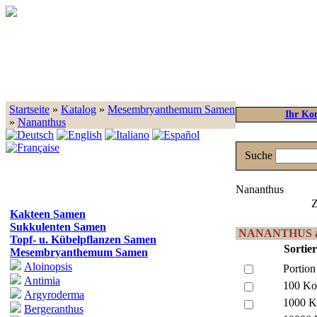
Startseite
»
Katalog
»
Mesembryanthemum Samen
Ihr Ko
»
Nananthus
Suche
Nananthus
Z
Kakteen Samen
Sukkulenten Samen
NANANTHUS a
Topf- u. Kübelpflanzen Samen
Sortie
Mesembryanthemum Samen
Aloinopsis
Portion
Antimia
100 Ko
Argyroderma
1000 K
Bergeranthus