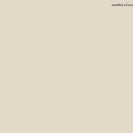
mod
ified eCom