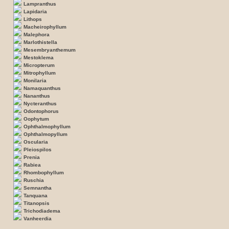
Lampranthus
Lapidaria
Lithops
Macheirophyllum
Malephora
Marlothistella
Mesembryanthemum
Mestoklema
Micropterum
Mitrophyllum
Monilaria
Namaquanthus
Nananthus
Nycteranthus
Odontophorus
Oophytum
Ophthalmophyllum
Ophthalmopyllum
Oscularia
Pleiospilos
Prenia
Rabiea
Rhombophyllum
Ruschia
Semnantha
Tanquana
Titanopsis
Trichodiadema
Vanheerdia