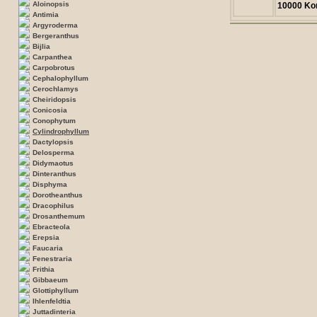
Aloinopsis
10000 Ko
Antimia
Argyroderma
Bergeranthus
Bijlia
Carpanthea
Carpobrotus
Cephalophyllum
Cerochlamys
Cheiridopsis
Conicosia
Conophytum
Cylindrophyllum
Dactylopsis
Delosperma
Didymaotus
Dinteranthus
Disphyma
Dorotheanthus
Dracophilus
Drosanthemum
Ebracteola
Erepsia
Faucaria
Fenestraria
Frithia
Gibbaeum
Glottiphyllum
Ihlenfeldtia
Juttadinteria