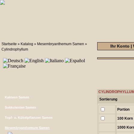
Startseite
»
Katalog
»
Mesembryanthemum Samen
»
Ihr Konto
|
Cylindrophyllum
CYLINDROPHYLLUM 
Kakteen Samen
Sortierung
Sukkulenten Samen
Portion
Topf- u. Kübelpflanzen Samen
100 Korn
1000 Kor
Mesembryanthemum Samen