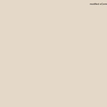
mod
ified eCom