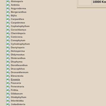
Aloinopsis
10000 Ko
Antimia
Argyroderma
Bergeranthus
Bijlia
Carpanthea
Carpobrotus
Cephalophyllum
Cerochlamys
Cheiridopsis
Conicosia
Conophytum
Cylindrophyllum
Dactylopsis
Delosperma
Didymaotus
Dinteranthus
Disphyma
Dorotheanthus
Dracophilus
Drosanthemum
Ebracteola
Erepsia
Faucaria
Fenestraria
Frithia
Gibbaeum
Glottiphyllum
Ihlenfeldtia
Juttadinteria