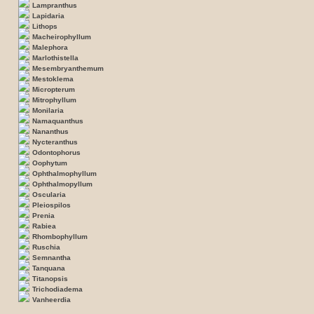
Lampranthus
Lapidaria
Lithops
Macheirophyllum
Malephora
Marlothistella
Mesembryanthemum
Mestoklema
Micropterum
Mitrophyllum
Monilaria
Namaquanthus
Nananthus
Nycteranthus
Odontophorus
Oophytum
Ophthalmophyllum
Ophthalmopyllum
Oscularia
Pleiospilos
Prenia
Rabiea
Rhombophyllum
Ruschia
Semnantha
Tanquana
Titanopsis
Trichodiadema
Vanheerdia