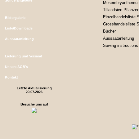
Sonderangebote
Mesembryanthemu
Tillandsien Pflanze
Einzelhandelsliste
Bildergalerie
Grosshandelsliste
Liste/Downloads
Bücher
Aussaatanleitung
Aussaatanleitung
Sowing instruction
Lieferung und Versand
Unsere AGB's
Kontakt
Letzte Aktualisierung
20.07.2026
Besuche uns auf