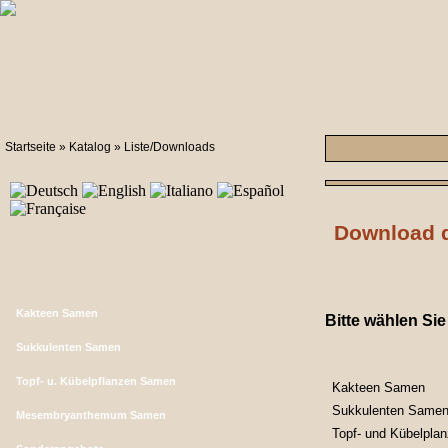
Startseite
»
Katalog
»
Liste/Downloads
Download d
Kakteen Samen
Bitte wählen Si
Sukkulenten Samen
Topf- u. Kübelpflanzen Samen
Kakteen Samen
Sukkulenten Same
Mesembryanthemum Samen
Topf- und Kübelpl