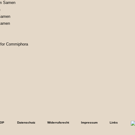
m Samen
n
 Samen
 Samen
s for Commiphora
Datenschutz
Widerrufsrecht
Impressum
Links