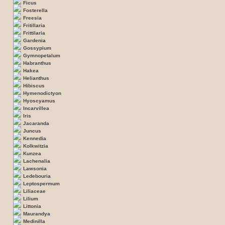
Ficus
Fosterella
Freesia
Fritillaria
Frittilaria
Gardenia
Gossypium
Gymnopetalum
Habranthus
Hakea
Helianthus
Hibiscus
Hymenodictyon
Hyoscyamus
Incarvillea
Iris
Jacaranda
Juncus
Kennedia
Kolkwitzia
Kunzea
Lachenalia
Lawsonia
Ledebouria
Leptospermum
Liliaceae
Lilium
Littonia
Maurandya
Medinilla