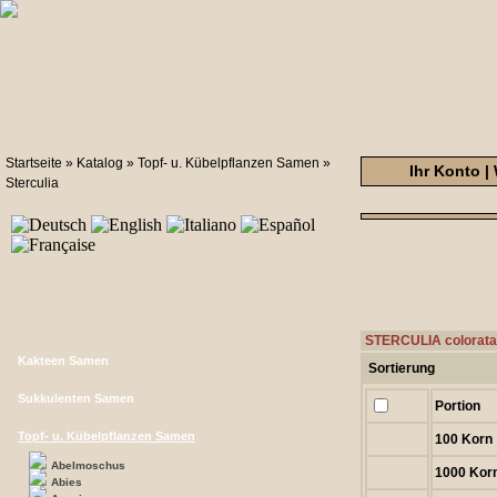
Startseite
»
Katalog
»
Topf- u. Kübelpflanzen Samen
»
Ihr Konto
|
Sterculia
STERCULIA colorat
Kakteen Samen
Sortierung
Sukkulenten Samen
Portion
Topf- u. Kübelpflanzen Samen
100 Korn
Abelmoschus
1000 Kor
Abies