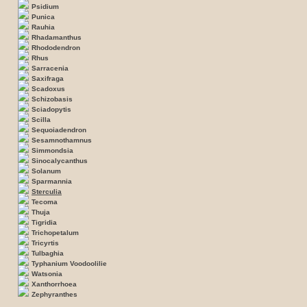
Psidium
Punica
Rauhia
Rhadamanthus
Rhododendron
Rhus
Sarracenia
Saxifraga
Scadoxus
Schizobasis
Sciadopytis
Scilla
Sequoiadendron
Sesamnothamnus
Simmondsia
Sinocalycanthus
Solanum
Sparmannia
Sterculia
Tecoma
Thuja
Tigridia
Trichopetalum
Tricyrtis
Tulbaghia
Typhanium Voodoolilie
Watsonia
Xanthorrhoea
Zephyranthes