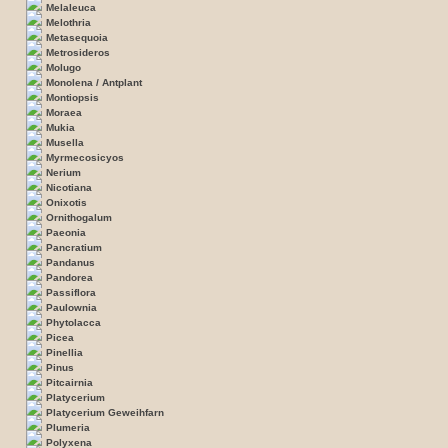
Melaleuca
Melothria
Metasequoia
Metrosideros
Molugo
Monolena / Antplant
Montiopsis
Moraea
Mukia
Musella
Myrmecosicyos
Nerium
Nicotiana
Onixotis
Ornithogalum
Paeonia
Pancratium
Pandanus
Pandorea
Passiflora
Paulownia
Phytolacca
Picea
Pinellia
Pinus
Pitcairnia
Platycerium
Platycerium Geweihfarn
Plumeria
Polyxena