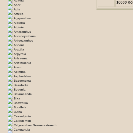
Acacia
10000 Ko
Acer
Acis
Afzelia
Agapanthus
Albizzia
Alpinia
Amaranthus
Androcymbium
Anigozanthos
Annona
Araujia
Argyreia
Arisaema
Aristolochia
Arum
Asimina
Asphodelus
Baseonema
Beaufortia
Begonia
Belamcanda
Bixa
Boswellia
Buddleia
Butea
Caesalpinia
Callistemon
Calycanthus Gewuerzstrauch
Campanula