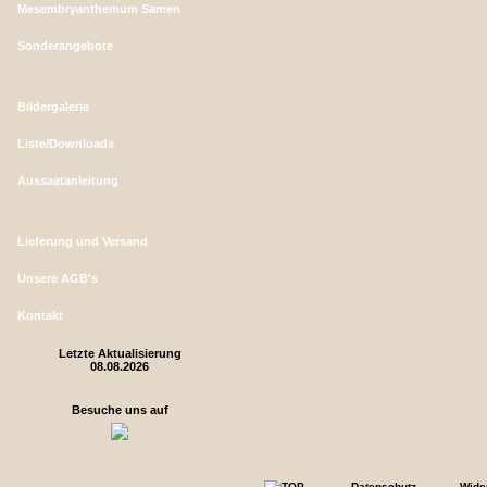
Mesembryanthemum Samen
Sonderangebote
Bildergalerie
Liste/Downloads
Aussaatanleitung
Lieferung und Versand
Unsere AGB's
Kontakt
Letzte Aktualisierung
08.08.2026
Besuche uns auf
Datenschutz
Wide