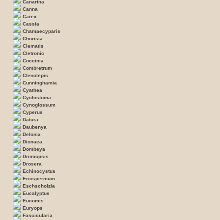
Canarina
Canna
Carex
Cassia
Chamaecyparis
Chorisia
Clematis
Cletronic
Coccinia
Combretrum
Ctenolepis
Cunninghamia
Cyathea
Cyclostoma
Cynoglossum
Cyperus
Datura
Daubenya
Delonix
Dionaea
Dombeya
Drimiopsis
Drosera
Echinocystus
Eriospermum
Eschscholzia
Eucalyptus
Eucomis
Euryops
Fascicularia