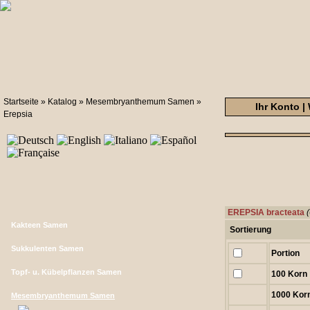
Startseite
»
Katalog
»
Mesembryanthemum Samen
»
Ihr Konto
|
Erepsia
EREPSIA bracteata
Kakteen Samen
Sortierung
Sukkulenten Samen
Portion
Topf- u. Kübelpflanzen Samen
100 Korn
1000 Kor
Mesembryanthemum Samen