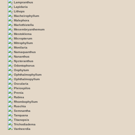
Lampranthus
Lapidaria
Lithops
Macheirophyllum
Malephora
Marlothistella
Mesembryanthemum
Mestoklema
Micropterum
Mitrophyllum
Monilaria
Namaquanthus
Nananthus
Nycteranthus
Odontophorus
Oophytum
Ophthalmophyllum
Ophthalmopyllum
Oscularia
Pleiospilos
Prenia
Rabiea
Rhombophyllum
Ruschia
Semnantha
Tanquana
Titanopsis
Trichodiadema
Vanheerdia