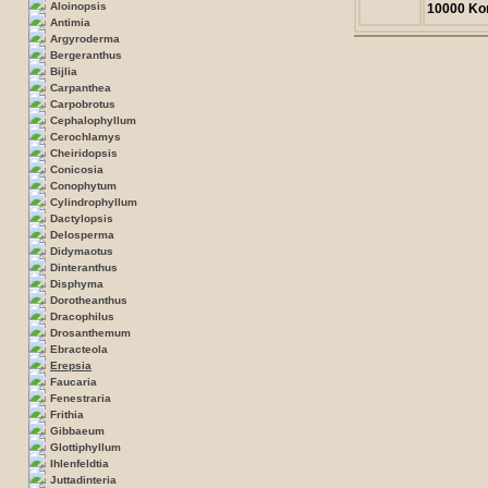
Aloinopsis
10000 Ko
Antimia
Argyroderma
Bergeranthus
Bijlia
Carpanthea
Carpobrotus
Cephalophyllum
Cerochlamys
Cheiridopsis
Conicosia
Conophytum
Cylindrophyllum
Dactylopsis
Delosperma
Didymaotus
Dinteranthus
Disphyma
Dorotheanthus
Dracophilus
Drosanthemum
Ebracteola
Erepsia
Faucaria
Fenestraria
Frithia
Gibbaeum
Glottiphyllum
Ihlenfeldtia
Juttadinteria