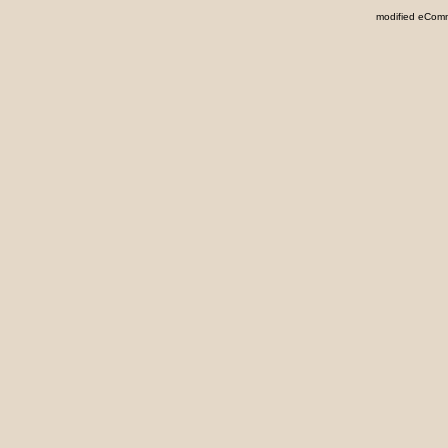
mod
ified eCom