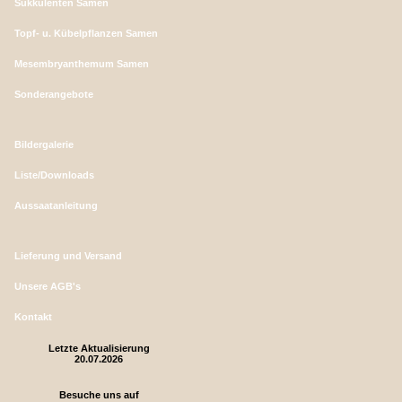
Sukkulenten Samen
Topf- u. Kübelpflanzen Samen
Mesembryanthemum Samen
Sonderangebote
Bildergalerie
Liste/Downloads
Aussaatanleitung
Lieferung und Versand
Unsere AGB's
Kontakt
Letzte Aktualisierung
20.07.2026
Besuche uns auf