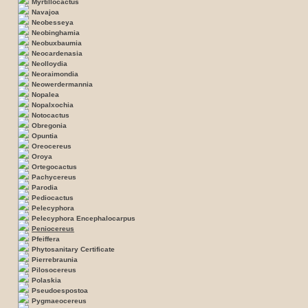
Myrtillocactus
Navajoa
Neobesseya
Neobinghamia
Neobuxbaumia
Neocardenasia
Neolloydia
Neoraimondia
Neowerdermannia
Nopalea
Nopalxochia
Notocactus
Obregonia
Opuntia
Oreocereus
Oroya
Ortegocactus
Pachycereus
Parodia
Pediocactus
Pelecyphora
Pelecyphora Encephalocarpus
Peniocereus
Pfeiffera
Phytosanitary Certificate
Pierrebraunia
Pilosocereus
Polaskia
Pseudoespostoa
Pygmaeocereus