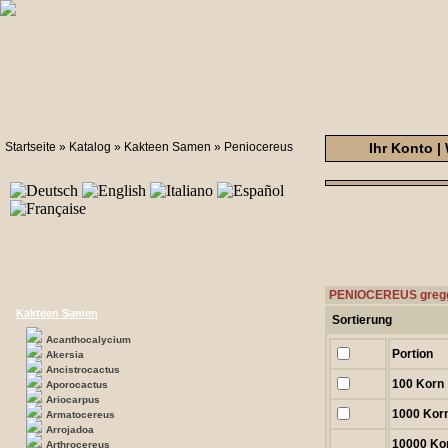
Startseite
»
Katalog
»
Kakteen Samen
»
Peniocereus
Ihr Konto
|
PENIOCEREUS gregg
Kakteen Samen
Sortierung
Acanthocalycium
Portion
Akersia
Ancistrocactus
100 Korn
Aporocactus
Ariocarpus
1000 Kor
Armatocereus
Arrojadoa
10000 Ko
Arthrocereus