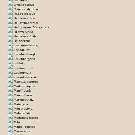
Grusonia
Gymnocactus
Gymnocalycium
Haageocereus
Hamatocactus
Helianthocereus
Heliocereus Disocactus
Hildewinteria
Homalocephala
Hylocereus
Lemaireocereus
Lepismium
Leuchtenbergia
Leuenbergeria
Lobivia
Lophocereus
Lophophora
Loxanthocereus
Machaerocereus
Maihueniopsis
Mamillopsis
Mammillaria
Marenopuntia
Matucana
Mediolobivia
Melocactus
Micranthocereus
Mila
Miqueliopuntia
Morawetzia