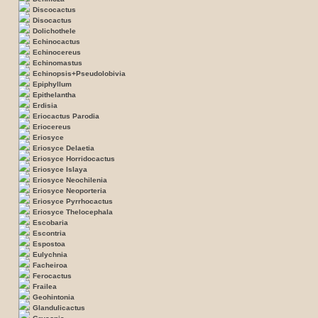
Discocactus
Disocactus
Dolichothele
Echinocactus
Echinocereus
Echinomastus
Echinopsis+Pseudolobivia
Epiphyllum
Epithelantha
Erdisia
Eriocactus Parodia
Eriocereus
Eriosyce
Eriosyce Delaetia
Eriosyce Horridocactus
Eriosyce Islaya
Eriosyce Neochilenia
Eriosyce Neoporteria
Eriosyce Pyrrhocactus
Eriosyce Thelocephala
Escobaria
Escontria
Espostoa
Eulychnia
Facheiroa
Ferocactus
Frailea
Geohintonia
Glandulicactus