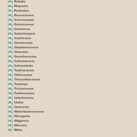
Rebutia
Rhipsalis
Rooksbya
Roseocereus
Sclerocactus
Selenicereus
Seticereus
Setiechnopsis
Soehrensia
Stenocactus
Stephanocereus
Stetsonia
Strombocactus
Submatucana
Sulcorebutia
Tephrocactus
Thelocactus
Thrixanthocereus
Toumeya
Trichocereus
Turbinicarpus
Uebelmannia
Utahia
Vatricania
Weberbauerocereus
Weingartia
Wigginsia
Wilcoxia
Wittia