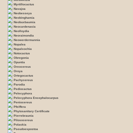
Myrtillocactus
Navajoa
Neobesseya
Neobinghamia
Neobuxbaumia
Neocardenasia
Neolloydia
Neoraimondia
Neowerdermannia
Nopalea
Nopalxochia
Notocactus
Obregonia
Opuntia
Oreocereus
Oroya
Ortegocactus
Pachycereus
Parodia
Pediocactus
Pelecyphora
Pelecyphora Encephalocarpus
Peniocereus
Pfeiffera
Phytosanitary Certificate
Pierrebraunia
Pilosocereus
Polaskia
Pseudoespostoa