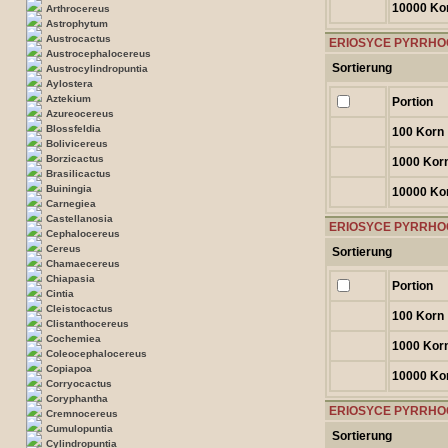
10000 Ko
Arthrocereus
Astrophytum
Austrocactus
ERIOSYCE PYRRHOC
Austrocephalocereus
Sortierung
Austrocylindropuntia
Aylostera
Aztekium
Portion
Azureocereus
Blossfeldia
100 Korn
Bolivicereus
Borzicactus
1000 Kor
Brasilicactus
Buiningia
10000 Ko
Carnegiea
Castellanosia
ERIOSYCE PYRRHOCA
Cephalocereus
Cereus
Sortierung
Chamaecereus
Chiapasia
Portion
Cintia
Cleistocactus
100 Korn
Clistanthocereus
Cochemiea
1000 Kor
Coleocephalocereus
Copiapoa
10000 Ko
Corryocactus
Coryphantha
ERIOSYCE PYRRHOC
Cremnocereus
Cumulopuntia
Sortierung
Cylindropuntia