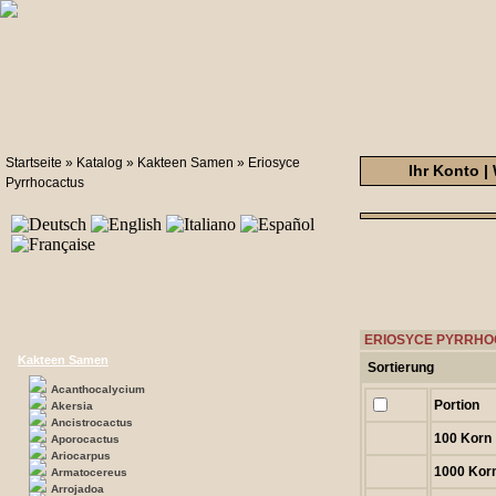
Startseite
»
Katalog
»
Kakteen Samen
»
Eriosyce
Ihr Konto
|
Pyrrhocactus
ERIOSYCE PYRRHOC
Kakteen Samen
Sortierung
Acanthocalycium
Portion
Akersia
Ancistrocactus
100 Korn
Aporocactus
Ariocarpus
1000 Kor
Armatocereus
Arrojadoa