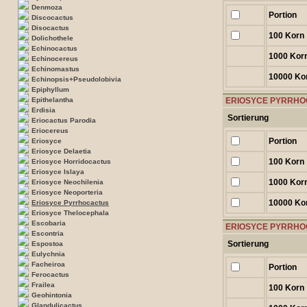
Denmoza
Portion
Discocactus
Disocactus
100 Korn
Dolichothele
Echinocactus
1000 Kor
Echinocereus
Echinomastus
10000 Ko
Echinopsis+Pseudolobivia
Epiphyllum
Epithelantha
ERIOSYCE PYRRHOC
Erdisia
Sortierung
Eriocactus Parodia
Eriocereus
Portion
Eriosyce
Eriosyce Delaetia
100 Korn
Eriosyce Horridocactus
Eriosyce Islaya
1000 Kor
Eriosyce Neochilenia
Eriosyce Neoporteria
10000 Ko
Eriosyce Pyrrhocactus
Eriosyce Thelocephala
Escobaria
ERIOSYCE PYRRHO
Escontria
Sortierung
Espostoa
Eulychnia
Facheiroa
Portion
Ferocactus
Frailea
100 Korn
Geohintonia
Glandulicactus