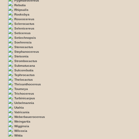
Pygmaeocereus
Rebutia
Rhipsalis
Rooksbya
Roseocereus
Sclerocactus
Selenicereus
Seticereus
Setiechnopsis
Soehrensia
Stenocactus
Stephanocereus
Stetsonia
Strombocactus
Submatucana
Sulcorebutia
Tephrocactus
Thelocactus
Thrixanthocereus
Toumeya
Trichocereus
Turbinicarpus
Uebelmannia
Utahia
Vatricania
Weberbauerocereus
Weingartia
Wigginsia
Wilcoxia
Wittia