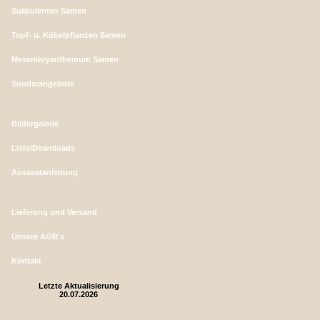
Sukkulenten Samen
Topf- u. Kübelpflanzen Samen
Mesembryanthemum Samen
Sonderangebote
Bildergalerie
Liste/Downloads
Aussaatanleitung
Lieferung und Versand
Unsere AGB's
Kontakt
Letzte Aktualisierung
20.07.2026