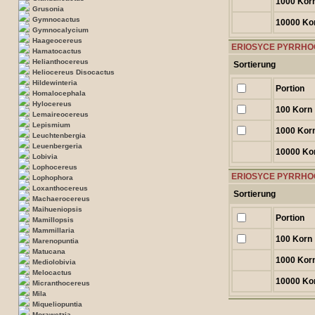
1000 Kor
Grusonia
Gymnocactus
10000 Ko
Gymnocalycium
Haageocereus
ERIOSYCE PYRRHOC
Hamatocactus
Helianthocereus
Sortierung
Heliocereus Disocactus
Hildewinteria
Portion
Homalocephala
Hylocereus
100 Korn
Lemaireocereus
Lepismium
1000 Kor
Leuchtenbergia
Leuenbergeria
10000 Ko
Lobivia
Lophocereus
ERIOSYCE PYRRHOCA
Lophophora
Loxanthocereus
Sortierung
Machaerocereus
Maihueniopsis
Portion
Mamillopsis
Mammillaria
100 Korn
Marenopuntia
Matucana
1000 Kor
Mediolobivia
Melocactus
10000 Ko
Micranthocereus
Mila
Miqueliopuntia
Morawetzia